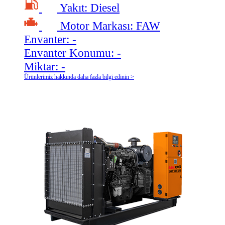
Yakıt:
Diesel
Motor Markası:
FAW
Envanter:
-
Envanter Konumu:
-
Miktar:
-
Ürünlerimiz hakkında daha fazla bilgi edinin >