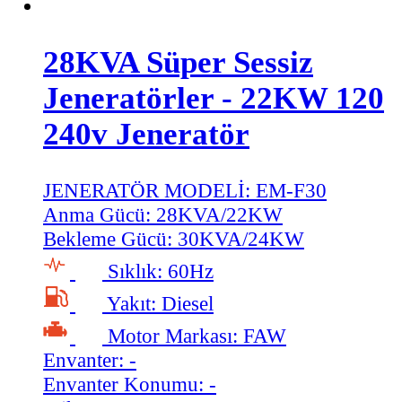
28KVA Süper Sessiz
Jeneratörler - 22KW 120
240v Jeneratör
JENERATÖR MODELİ:
EM-F30
Anma Gücü:
28KVA/22KW
Bekleme Gücü:
30KVA/24KW
Sıklık:
60Hz
Yakıt:
Diesel
Motor Markası:
FAW
Envanter:
-
Envanter Konumu:
-