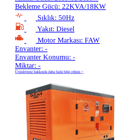
Bekleme Gücü:
22KVA/18KW
Sıklık:
50Hz
Yakıt:
Diesel
Motor Markası:
FAW
Envanter:
-
Envanter Konumu:
-
Miktar:
-
Ürünlerimiz hakkında daha fazla bilgi edinin >