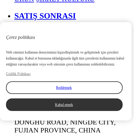
SATIŞ SONRASI
TEMAS ETMEK
Çerez politikası
FABRİKA:
Web sitemizi kullanma deneyiminizi kişiselleştirmek ve geliştirmek için çerezleri
No.20 JINCHENG YOLU, TIEHU
kullanacağız. Kabul et butonuna tıkladığınızda ilgili tüm çerezlerin kullanımını kabul
ettiğiniz varsayılacaktır veya web sitesinin çerez kullanımını reddedebilirsiniz.
ENDÜSTRİYEL BÖLGESİ, FUAN
ŞEHRİ, FUJIAN Eyaleti, ÇİN
Gizlilik Politikası
Reddetmek
ULUSLARARASI SATIŞ
DEPARTMANI:
ROOM 703, BUILDING 3, AREA A,
Kabul etmek
CHANGXINGCHENG, NO. 19,
DONGHU ROAD, NINGDE CITY,
FUJIAN PROVINCE, CHINA