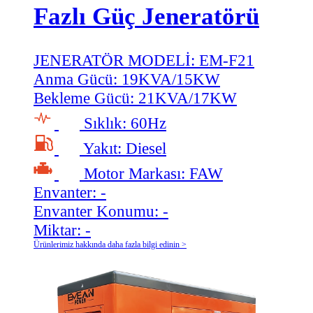
Fazlı Güç Jeneratörü
JENERATÖR MODELİ:
EM-F21
Anma Gücü:
19KVA/15KW
Bekleme Gücü:
21KVA/17KW
Sıklık:
60Hz
Yakıt:
Diesel
Motor Markası:
FAW
Envanter:
-
Envanter Konumu:
-
Miktar:
-
Ürünlerimiz hakkında daha fazla bilgi edinin >