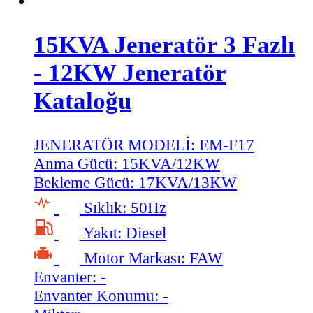
15KVA Jeneratör 3 Fazlı
- 12KW Jeneratör
Kataloğu
JENERATÖR MODELİ:
EM-F17
Anma Gücü:
15KVA/12KW
Bekleme Gücü:
17KVA/13KW
Sıklık:
50Hz
Yakıt:
Diesel
Motor Markası:
FAW
Envanter:
-
Envanter Konumu:
-