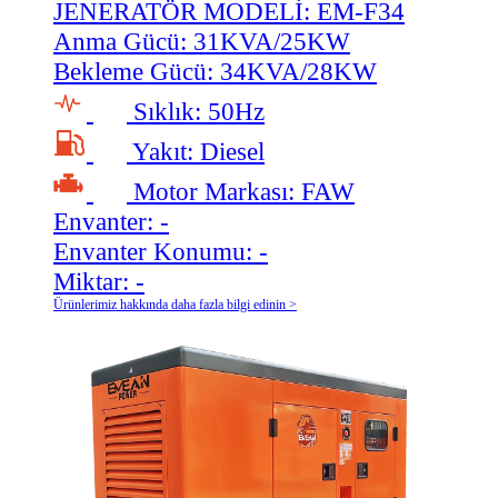
JENERATÖR MODELİ:
EM-F34
Anma Gücü:
31KVA/25KW
Bekleme Gücü:
34KVA/28KW
Sıklık:
50Hz
Yakıt:
Diesel
Motor Markası:
FAW
Envanter:
-
Envanter Konumu:
-
Miktar:
-
Ürünlerimiz hakkında daha fazla bilgi edinin >