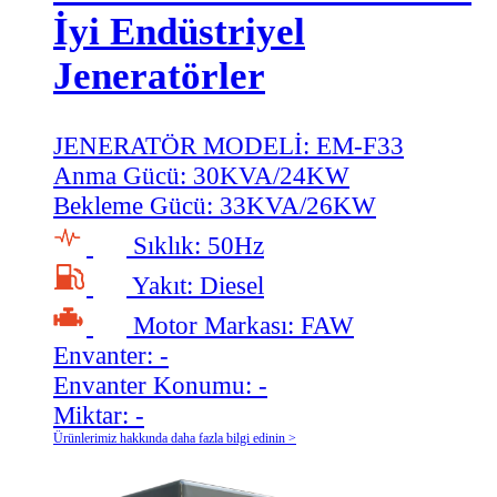
İyi Endüstriyel
Jeneratörler
JENERATÖR MODELİ:
EM-F33
Anma Gücü:
30KVA/24KW
Bekleme Gücü:
33KVA/26KW
Sıklık:
50Hz
Yakıt:
Diesel
Motor Markası:
FAW
Envanter:
-
Envanter Konumu:
-
Miktar:
-
Ürünlerimiz hakkında daha fazla bilgi edinin >