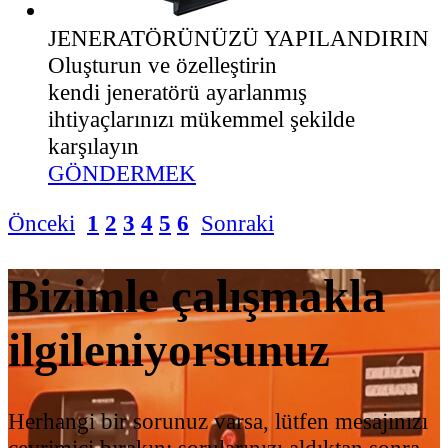
JENERATÖRÜNÜZÜ YAPILANDIRIN
Oluşturun ve özelleştirin
kendi jeneratörü ayarlanmış
ihtiyaçlarınızı mükemmel şekilde
karşılayın
GÖNDERMEK
Önceki
1
2
3
4
5
6
Sonraki
Bizimle çalışmakla
ilgileniyorsunuz
Herhangi bir sorunuz varsa, lütfen mesajınızı
çevrimiçi bırakın; sorularınızı aldıktan sonra