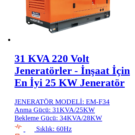
31 KVA 220 Volt
Jeneratörler - İnşaat İçin
En İyi 25 KW Jeneratör
JENERATÖR MODELİ:
EM-F34
Anma Gücü:
31KVA/25KW
Bekleme Gücü:
34KVA/28KW
Sıklık:
60Hz