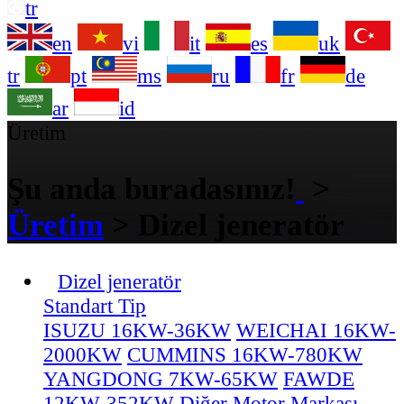
tr
en
vi
it
es
uk
tr
pt
ms
ru
fr
de
ar
id
Üretim
Şu anda buradasınız!
>
Üretim
>
Dizel jeneratör
Dizel jeneratör
Standart Tip
ISUZU 16KW-36KW
WEICHAI 16KW-
2000KW
CUMMINS 16KW-780KW
YANGDONG 7KW-65KW
FAWDE
12KW-352KW
Diğer Motor Markası