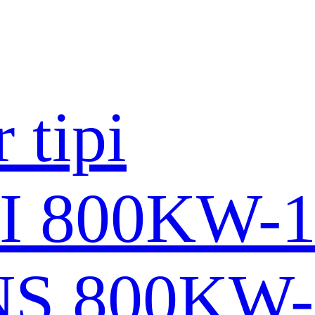
 tipi
I 800KW-
S 800KW