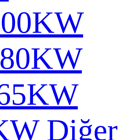
000KW
780KW
65KW
2KW
Diğer