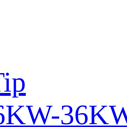
Tip
16KW-36K