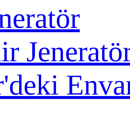
neratör
ir Jeneratö
r'deki Enva