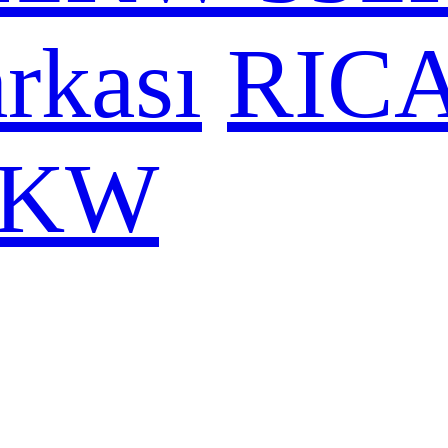
rkası
RIC
0KW