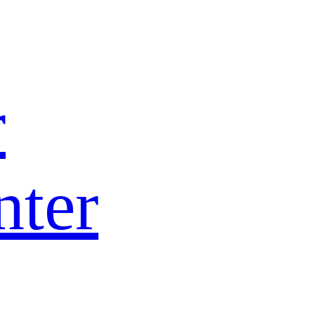
r
nter