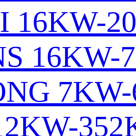
I 16KW-2
S 16KW-
NG 7KW-
12KW-35